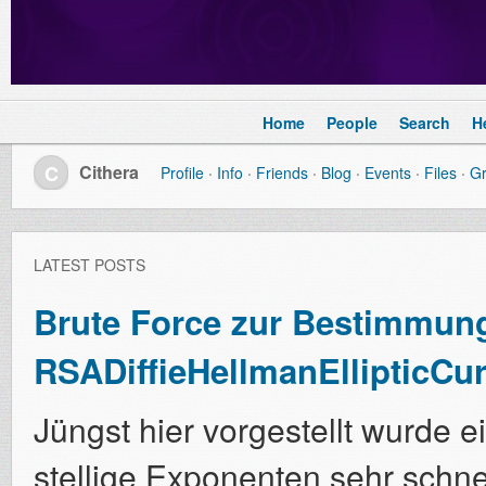
Home
People
Search
H
C
Cithera
Profile
Info
Friends
Blog
Events
Files
G
LATEST POSTS
Brute Force zur Bestimmung
RSADiffieHellmanEllipticCu
Jüngst hier vorgestellt wurde 
stellige Exponenten sehr schne