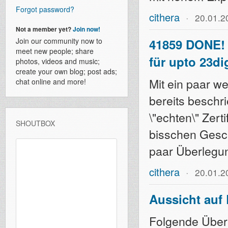
Forgot password?
cithera
20.01.2
Not a member yet?
Join now!
Join our community now to
41859 DONE! 
meet new people; share
für upto 23di
photos, videos and music;
create your own blog; post ads;
Mit ein paar w
chat online and more!
bereits beschr
\"echten\" Zert
SHOUTBOX
bisschen Geschl
paar Überlegun
cithera
20.01.2
Aussicht auf
Folgende Überl