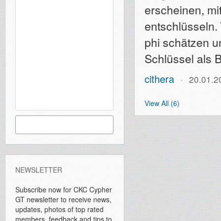
erscheinen, mi
entschlüsseln.
phi schätzen u
Schlüssel als 
cithera
20.01.2
View All (6)
NEWSLETTER
Subscribe now for CKC Cypher
GT newsletter to receive news,
updates, photos of top rated
members, feedback and tips to