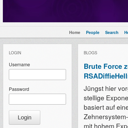
Home
People
Search
H
LOGIN
BLOGS
Username
Brute Force 
RSADiffieHel
Jüngst hier vo
Password
stellige Expon
basiert auf ei
Zehnersystem-S
mit hohem Exp