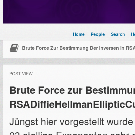
Home
People
Search
H
Brute Force Zur Bestimmung Der Inversen In RSA
POST VIEW
Brute Force zur Bestimmun
RSADiffieHellmanEllipticC
Jüngst hier vorgestellt wurd
23 stellige Exponenten sehr 